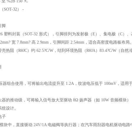
 %2B 150 ?C
（SOT-32） -
引脚
126 塑料封装（SOT-32 形式），引脚排列为发射极（E）、集电极（C
2mm? 宽 7.8mm? 高 2.9mm，引脚间距 2.54mm，适合高密度电路板布局
热阻（RθJC）约 62.5?C/W，结到环境热阻（RθJA）83.4?C/
。
用
等稳压器组合使用，可将输出电流提升至 1.2A，纹波电压低于 100mV，适用于
的推动级，可将输入信号放大至驱动 8Ω 扬声器（如 10W 音频模块），失真
系统设计。
电子
控制模块中，直接驱动 24V/1A 电磁阀等执行器；在汽车雨刮器电机驱动电