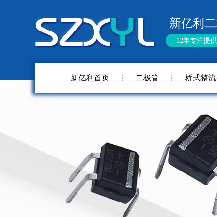
新亿利二
12年专注提
新亿利首页
二极管
桥式整流