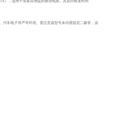
hFE≥60@1A），适用于需要高增益的驱动电路。其反向恢复时间
工业控制、汽车电子等严苛环境。需注意该型号未内置阻尼二极管，设