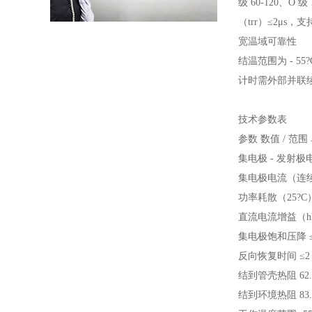
级 60-120、
（trr）≤2μs，
宽温域可靠性
结温范围为 - 
计时需外部并联续
技术参数表
参数 数值 / 范围
集电极 - 发射极电
集电极电流（连续）
功率耗散（25?C
直流电流增益（hFE
集电极饱和压降 ≤0
反向恢复时间 ≤2 
结到管壳热阻 62.5
结到环境热阻 83.4