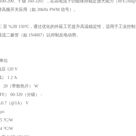
O 级 100-200、Y 级 160-320），在高电流下仍能保持稳定放大能力（
支持高频开关应用（如 20kHz PWM 信号）。
55?C 至 %2B 150?C，通过优化的外延工艺提升高温稳定性，适用于
流二极管（如 1N4007）以抑制反电动势。
 单位
压 120 V
 1.2 A
） 20（带散热片） W
） 60-320（分级） -
.7（@1A） V
μs
 ?C/W
 ?C/W