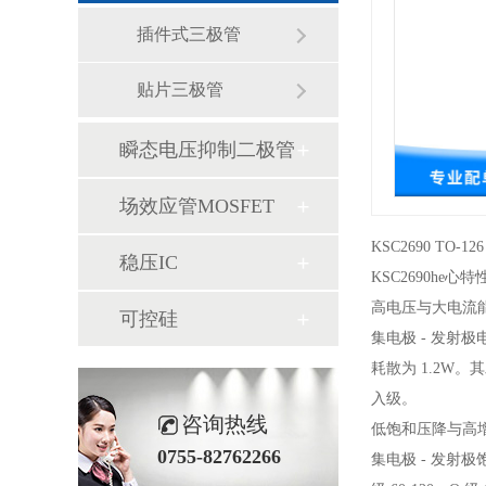
插件式三极管
贴片三极管
瞬态电压抑制二极管
场效应管MOSFET
KSC2690 T
稳压IC
KSC2690he心特
高电压与大电流
可控硅
集电极 - 发射极
耗散为 1.2W。
入级。
咨询热线
低饱和压降与高
0755-82762266
集电极 - 发射极