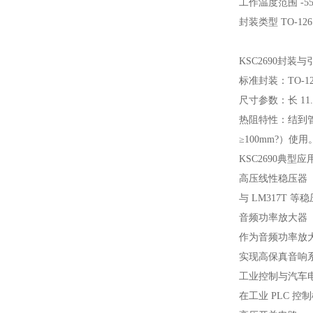
工作温度范围 -55 至
封装类型 TO-126
KSC2690封装与
标准封装：TO-
尺寸参数：长 11.
热阻特性：结到管壳
≥100mm?）使用
KSC2690典型应
高压线性稳压器
与 LM317T 
音频功率放大器
作为音频功率放大器
实现高保真音响
工业控制与汽车
在工业 PLC 