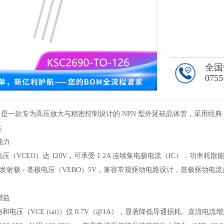
全国
0755
1
/1
O-126 是一款专为高压放大与精密控制设计的 NPN 型外延硅晶体管，采用
性
能力
电压（VCEO）达 120V，可承受 1.2A 连续集电极电流（IC），功率耗
其发射极 - 基极电压（VEBO）5V，兼容常规驱动电路设计，基极驱动电流典型
增益
饱和电压（VCE (sat)）仅 0.7V（@1A），显著降低导通损耗。直流电流