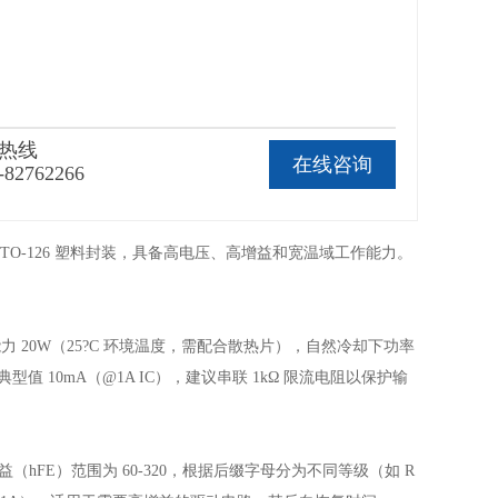
热线
在线咨询
-82762266
经典 TO-126 塑料封装，具备高电压、高增益和宽温域工作能力。
散能力 20W（25?C 环境温度，需配合散热片），自然冷却下功率
值 10mA（@1A IC），建议串联 1kΩ 限流电阻以保护输
增益（hFE）范围为 60-320，根据后缀字母分为不同等级（如 R