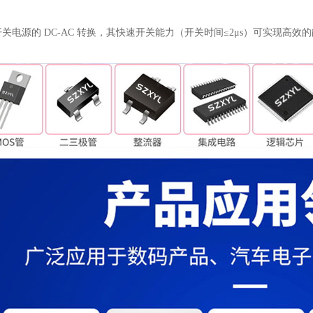
高压开关电源的 DC-AC 转换，其快速开关能力（开关时间≤2μs）可实现