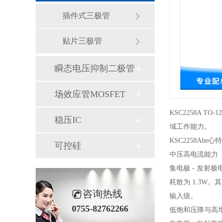
插件式三极管
贴片三极管
瞬态电压抑制二极管
场效应管MOSFET
KSC2258A 
稳压IC
域工作能力。
KSC2258Ahe心
可控硅
中压高电流能力
集电极 - 发射极
耗散为 1.3W。
咨询热线
输入级。
0755-82762266
低饱和压降与高