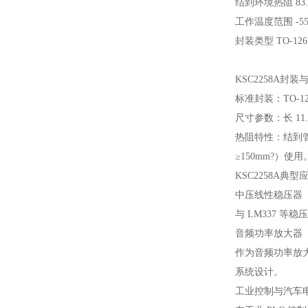
结到环境热阻 83.4
工作温度范围 -55 至
封装类型 TO-126
KSC2258A封装
标准封装：TO-
尺寸参数：长 11.
热阻特性：结到管壳
≥150mm?）使用
KSC2258A典型
中压线性稳压器
与 LM337 等
音频功率放大器
作为音频功率放大器
系统设计。
工业控制与汽车