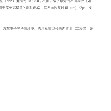
增益（hFE）范围为 100-400，根据后缀字母分为不同等级（如
A），适用于需要高增益的驱动电路。其反向恢复时间（trr）≤2μs，支
工业控制、汽车电子等严苛环境。需注意该型号未内置阻尼二极管，设