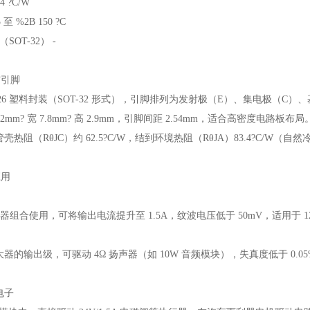
 ?C/W
 %2B 150 ?C
（SOT-32） -
与引脚
126 塑料封装（SOT-32 形式），引脚排列为发射极（E）、集电极（C
2mm? 宽 7.8mm? 高 2.9mm，引脚间距 2.54mm，适合高密度电路板布局
热阻（RθJC）约 62.5?C/W，结到环境热阻（RθJA）83.4?C/
。
应用
稳压器组合使用，可将输出电流提升至 1.5A，纹波电压低于 50mV，适用于 1
的输出级，可驱动 4Ω 扬声器（如 10W 音频模块），失真度低于 0.05
电子