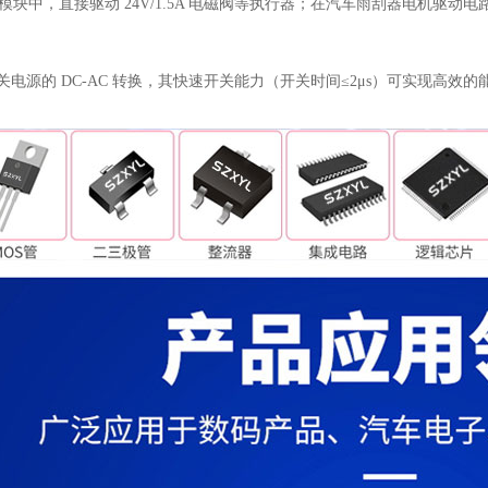
控制模块中，直接驱动 24V/1.5A 电磁阀等执行器；在汽车雨刮器电机驱动
压开关电源的 DC-AC 转换，其快速开关能力（开关时间≤2μs）可实现高