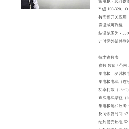
集电极 - 发射极
Y 级 160-3
持高频开关应用（如
宽温域可靠性
结温范围为 - 
计时需外部并联续
技术参数表
参数 数值 / 范围
集电极 - 发射极电压
集电极电流（连续）
功率耗散（25?C
直流电流增益（hFE
集电极饱和压降 ≤0
反向恢复时间 ≤2 
结到管壳热阻 62.5