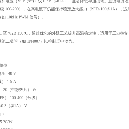
饱和电压（VCE (sat)）仅 0.3V（@1A），显著降低导通损耗。直流电流
20、O 级 100-200），在高电流下仍能保持稳定放大能力（hFE≥100@1
 10kHz PWM 信号）。
55?C 至 %2B 150?C，通过优化的外延工艺提升高温稳定性，适用于
流二极管（如 1N4007）以抑制反电动势。
 单位
 -40 V
 1.5 A
） 20（带散热片） W
） 100-400（分级） -
.3（@1A） V
μs
 ?C/W