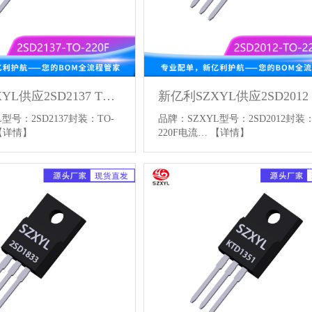
新亿利SZXYL供应2SD2137 TO-220F NPN 功率三极管
型号：2SD2137封装：TO-
品牌：SZXYL型号：2SD2012封装：
【详情】
220F电流…
【详情】