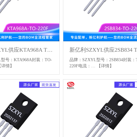
新亿利SZXYL供应KTA968A TO-220F PNP 功率晶体管
型号：KTA968A封装：TO-
品牌：SZXYL型号：2SB834封装：T
【详情】
220F电流：…
【详情】