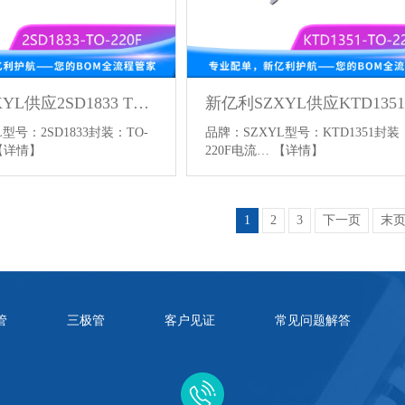
新亿利SZXYL供应2SD1833 TO-220F NPN 功率三极管
型号：2SD1833封装：TO-
品牌：SZXYL型号：KTD1351封装
【详情】
220F电流…
【详情】
1
2
3
下一页
末
管
三极管
客户见证
常见问题解答