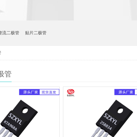
整流二极管
贴片二极管
管
极管