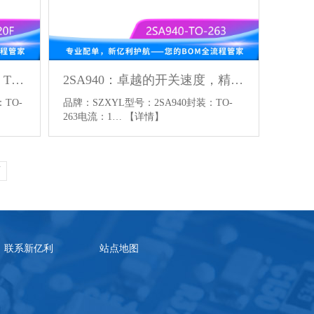
新亿利SZXYL供应KTD1351 TO-220F NPN 低频功率晶体管
2SA940：卓越的开关速度，精准每一毫秒！
：TO-
品牌：SZXYL型号：2SA940封装：TO-
263电流：1…
【详情】
页
联系新亿利
站点地图