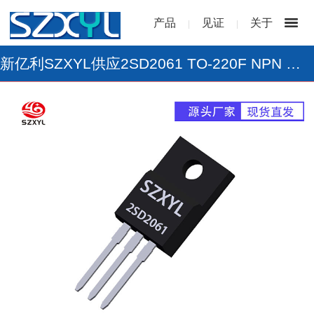
产品
见证
关于
|
|
新亿利SZXYL供应2SD2061 TO-220F NPN 功率三极管