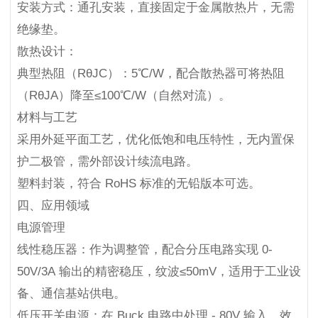
安装方式：通孔安装，直接固定于金属散热片，无需
绝缘垫。
散热设计：
典型热阻（RθJC）：5℃/W，配合散热器可将热阻
（RθJA）降至≤100℃/W（自然对流）。
材料与工艺
采用外延平面工艺，优化低饱和电压特性，无内置保
护二极管，需外部设计续流电路。
塑料封装，符合 RoHS 标准的无铅版本可选。
四、应用领域
电源管理
线性稳压器：作为调整管，配合分压电路实现 0-
50V/3A 输出的精密稳压，纹波≤50mV，适用于工业设
备、通信基站供电。
低压开关电源：在 Buck 电路中处理 - 80V 输入，效