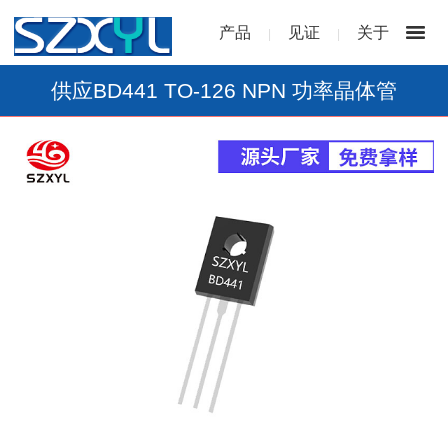
产品
见证
关于
|
|
供应BD441 TO-126 NPN 功率晶体管