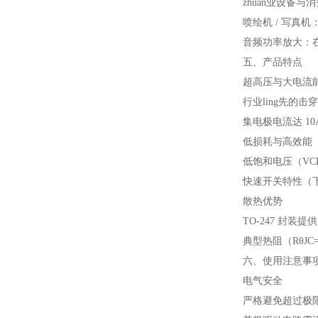
zhuan业设备与
喷绘机 / 写真
音频功率放大：在
五、产品特点
超高压与大电流
行业ling先的击
集电极电流达 1
低损耗与高效能
低饱和电压（VC
快速开关特性（下降
散热优势
TO-247 封
典型热阻（RθJ
六、使用注意事
电气安全
严格避免超过极限