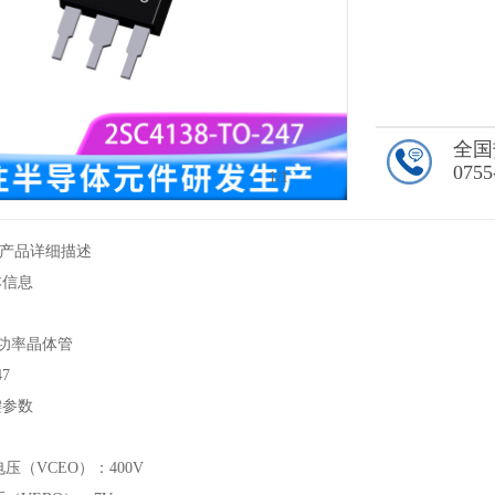
全国
0755
1
/1
247 产品详细描述
本信息
硅功率晶体管
7
键参数
电压（VCEO）：400V