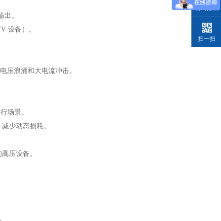
咨询热线
流输出。
V 设备）。
扫一扫
承受高电压浪涌和大电流冲击。
运行场景。
制），减少动态损耗。
计的高压设备。