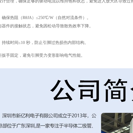
设计合理，确保足够的驱动电流以维持饱和状态，避免进入放大区导致过
确保热阻（RθJA）≤250℃/W（自然对流条件）。
与器件的接触状态，避免因松动导致散热效率下降。
℃，持续时间≤10 秒，防止引脚过热损伤内部结构。
矩扳手固定，避免引脚受力变形影响电气性能。