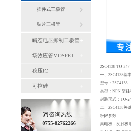
插件式三极管
贴片三极管
瞬态电压抑制二极管
场效应管MOSFET
2SC4138 TO-
稳压IC
一、2SC4138基
型号：2SC4138
可控硅
类型：NPN 型
封装形式：TO-24
二、2SC4138关
咨询热线
极限参数
0755-82762266
集电极 - 发射极