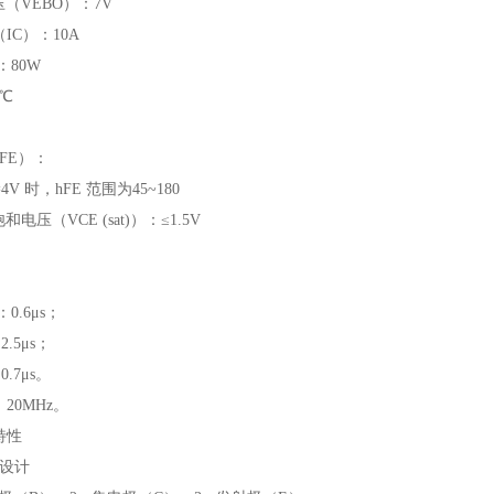
压（VEBO）：7V
IC）：10A
：80W
0℃
FE）：
=4V 时，hFE 范围为45~180
电压（VCE (sat)）：≤1.5V
0.6μs；
.5μs；
.7μs。
20MHz。
特性
型设计