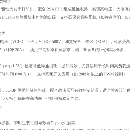
消费电子
机：驱动大功率打印头，配合 2SA1593 组成推挽电路，实现高电压、大电
zhuan业功放模块中作为输出级，支持高保真音响系统（如舞台音响、KT
能力
穿电压（VCEO=400V，VCBO=500V）和宽安全工作区（SOA），可
0A（脉冲 20A），满足中高功率负载需求，如工业设备的he心驱动模块。
E (sat)≤1.5V）显著降低导通损耗，提升能效，尤其适用于长时间高负载
时间 tf=0.7μs），支持高频开关应用（如 20kHz 以上的 PWM 控
装提供比 TO-3P 更优的散热路径，配合散热器可有效控制结温，适合紧凑设
C=40℃/W）确保在高功率下仍能保持稳定性能。
项
参数，瞬时过载可能导致器件yong久损坏。