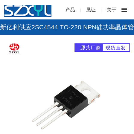
产品
见证
关于
|
|
新亿利供应2SC4544 TO-220 NPN硅功率晶体管