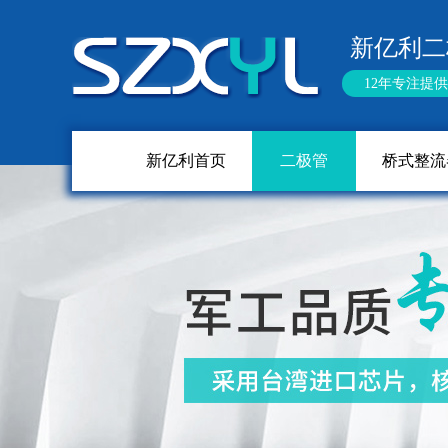
新亿利二
12年专注提
新亿利首页
二极管
桥式整流