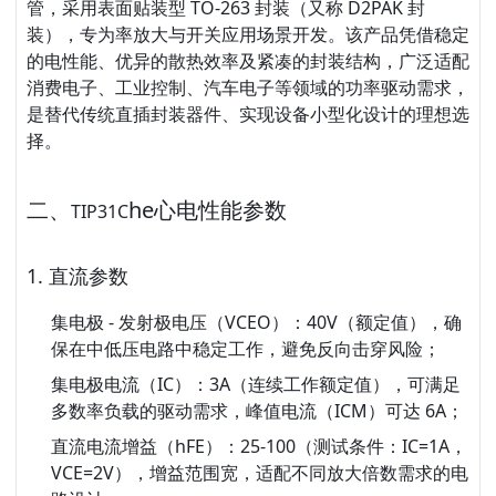
管
，采用表面贴装型 TO-263 封装（又称 D2PAK 封
装），专为率放大与开关应用场景开发。该产品凭借稳定
的电性能、优异的散热效率及紧凑的封装结构，广泛适配
消费电子、工业控制、汽车电子等领域的功率驱动需求，
是替代传统直插封装器件、实现设备小型化设计的理想选
择。
二、
he心电性能参数
TIP31C
1. 直流参数
集电极 - 发射极电压（VCEO）
：40V（额定值），确
保在中低压电路中稳定工作，避免反向击穿风险；
集电极电流（IC）
：3A（连续工作额定值），可满足
多数率负载的驱动需求，峰值电流（ICM）可达 6A；
直流电流增益（hFE）
：25-100（测试条件：IC=1A，
VCE=2V），增益范围宽，适配不同放大倍数需求的电