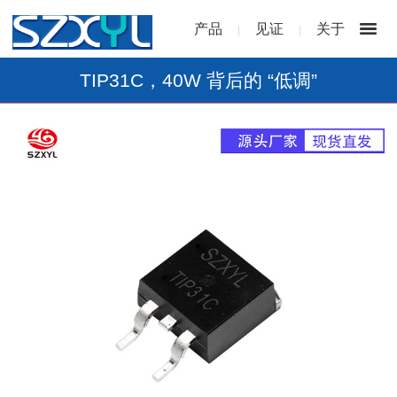
产品
见证
关于
|
|
TIP31C，40W 背后的 “低调”