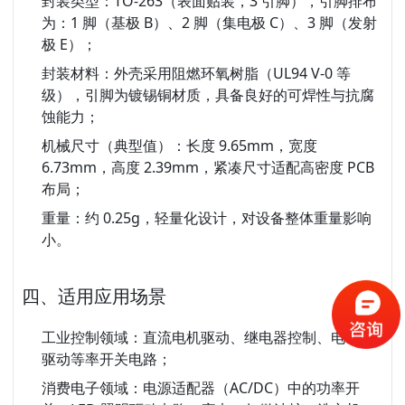
封装类型
：TO-263（表面贴装，3 引脚），引脚排布
为：1 脚（基极 B）、2 脚（集电极 C）、3 脚（发射
极 E）；
封装材料
：外壳采用阻燃环氧树脂（UL94 V-0 等
级），引脚为镀锡铜材质，具备良好的可焊性与抗腐
蚀能力；
机械尺寸
（典型值）：长度 9.65mm，宽度
6.73mm，高度 2.39mm，紧凑尺寸适配高密度 PCB
布局；
重量
：约 0.25g，轻量化设计，对设备整体重量影响
小。
四、适用应用场景
工业控制领域
：直流电机驱动、继电器控制、电磁阀
驱动等率开关电路；
消费电子领域
：电源适配器（AC/DC）中的功率开