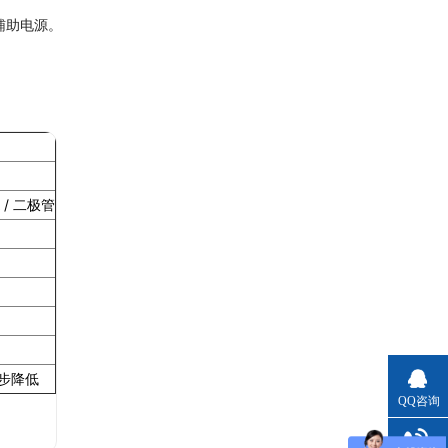
辅助电源。
/ 二极管
步降低
QQ咨询