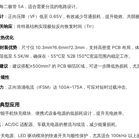
每二极管 5A，适合需要分流的电路设计。
计
：正向压降（VF）低至 0.65V，有效减少导通损耗，提升能效。共阴极对
关响应
：肖特基结构实现极短反向恢复时间（Trr）
散热优化
2 封装优势
：尺寸仅 10.3mm?6.6mm?2.3mm，支持高密度 PCB 布局
阻低至 5.5K/W，确保在 - 55℃至 %2B 150℃宽温范围内稳定工作。
建议
：建议搭配≥500mm? 的 PCB 铜箔区域，可进一步降低热损耗，
合规性
力
：正向浪涌电流（IFSM）达 100A~175A，可应对短时过载冲击。
典型应用
智能手机快充模块、便携式设备电源的低损耗设计，提升充电效率。
统
：AC/DC 适配器、车载充电器的整流与续流，减少能量损耗。
关电源、LED 驱动模块的快速开关与极性保护，尤其适合 100kHz 以