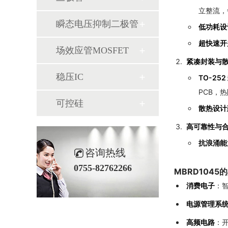
立整流，
瞬态电压抑制二极管
低功耗设
超快速开
场效应管MOSFET
紧凑封装与
稳压IC
TO-25
PCB，热
可控硅
散热设计
高可靠性与
抗浪涌能
咨询热线
0755-82762266
MBRD1045的
消费电子
：
电源管理系
高频电路
：开