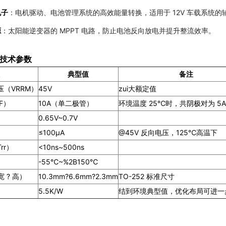
电子
：电机驱动、电池管理系统的高效能量转换，适用于 12V 车载系统的
源
：太阳能逆变器的 MPPT 电路，防止电池反向放电并提升整流效率。
技术参数
典型值
备注
（VRRM）
45V
zui大额定值
F）
10A（单二极管）
环境温度 25℃时，共阴极对为 5A 
0.65V~0.7V
）
≤100μA
@45V 反向电压，125℃高温下
rr）
<10ns~500ns
-55℃~%2B150℃
 ? 高）
10.3mm?6.6mm?2.3mm
TO-252 标准尺寸
5.5K/W
结到环境典型值，优化布局可进一