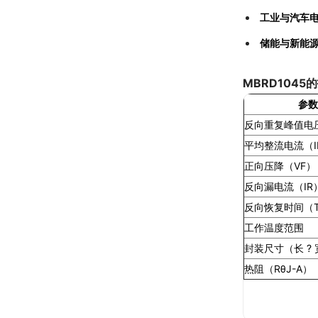
工业与汽车
储能与新能
MBRD1045的
参数
反向重复峰值电压
平均整流电流（I
正向压降（VF）
反向漏电流（IR
反向恢复时间（T
工作温度范围
封装尺寸（长 ? 宽
热阻（RθJ-A）