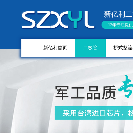
新亿利二
12年专注提
新亿利首页
二极管
桥式整流