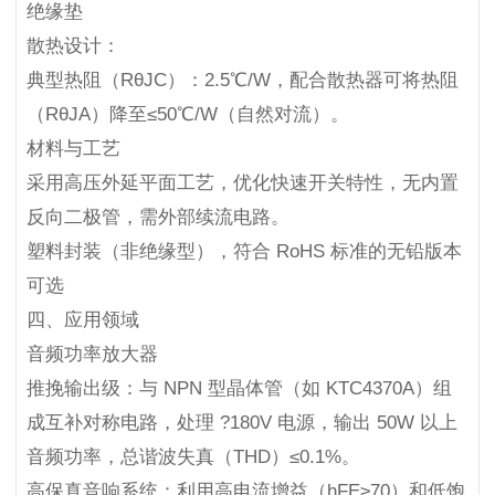
绝缘垫
散热设计：
典型热阻（RθJC）：2.5℃/W，配合散热器可将热阻
（RθJA）降至≤50℃/W（自然对流）。
材料与工艺
采用高压外延平面工艺，优化快速开关特性，无内置
反向二极管，需外部续流电路。
塑料封装（非绝缘型），符合 RoHS 标准的无铅版本
可选
四、应用领域
音频功率放大器
推挽输出级：与 NPN 型晶体管（如 KTC4370A）组
成互补对称电路，处理 ?180V 电源，输出 50W 以上
音频功率，总谐波失真（THD）≤0.1%。
高保真音响系统：利用高电流增益（hFE≥70）和低饱