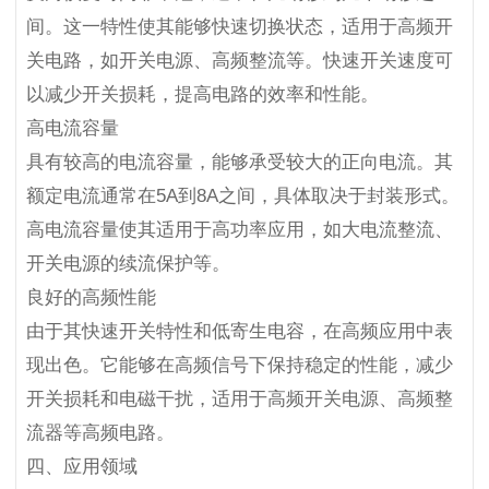
间。这一特性使其能够快速切换状态，适用于高频开
关电路，如开关电源、高频整流等。快速开关速度可
以减少开关损耗，提高电路的效率和性能。
高电流容量
具有较高的电流容量，能够承受较大的正向电流。其
额定电流通常在5A到8A之间，具体取决于封装形式。
高电流容量使其适用于高功率应用，如大电流整流、
开关电源的续流保护等。
良好的高频性能
由于其快速开关特性和低寄生电容，在高频应用中表
现出色。它能够在高频信号下保持稳定的性能，减少
开关损耗和电磁干扰，适用于高频开关电源、高频整
流器等高频电路。
四、应用领域