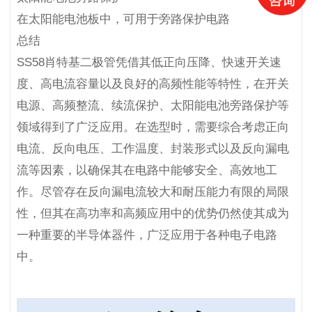
在太阳能电池板中，可用于旁路保护电路
总结
SS58肖特基二极管凭借其低正向压降、快速开关速
度、高电流容量以及良好的高频性能等特性，在开关
电源、高频整流、续流保护、太阳能电池旁路保护等
领域得到了广泛应用。在选型时，需要综合考虑正向
电流、反向电压、工作温度、封装形式以及反向漏电
流等因素，以确保其在电路中能够安全、高效地工
作。尽管存在反向漏电流较大和耐压能力有限的局限
性，但其在高功率和高频应用中的优势仍然使其成为
一种重要的半导体器件，广泛应用于各种电子电路
中。