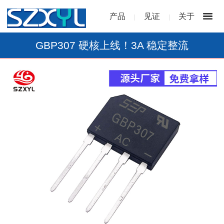
产品
见证
关于
|
|
GBP307 硬核上线！3A 稳定整流