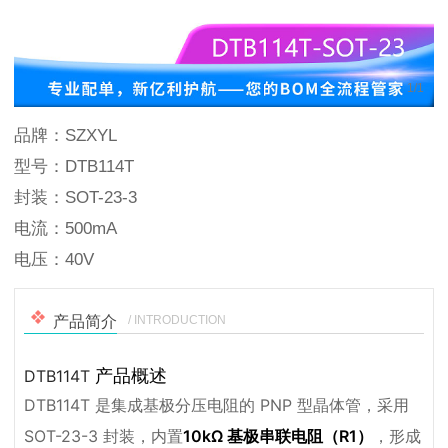
1
/
1
品牌：SZXYL
型号：DTB114T
封装：SOT-23-3
电流：500mA
电压：40V
/ INTRODUCTION
产品简介
产品概述
DTB114T
DTB114T 是集成基极分压电阻的 PNP 型晶体管，采用
SOT-23-3 封装，内置
10kΩ 基极串联电阻（R1）
，形成