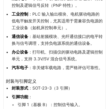
控制及逻辑信号反转（PNP 特性）。
工业控制
：PLC 输入输出模块、电机驱动电路的
低电平触发开关控制，尤其适用于需兼容负电源的
工业设备（如机床控制单元）。
通信设备
：基站射频模块、光纤通信接口的电平转
换与信号调理，支持负电源系统的通信设备。
办公设备
：打印机、扫描仪的驱动电路及逻辑控制
单元，支持 3.3V/5V 混合信号系统。
汽车电子
：非关键车载电路，需严格评估可靠性。
封装与引脚定义
封装形式
：SOT-23-3（3 引脚）
引脚功能
：
引脚 1（基极 B）：控制信号输入。