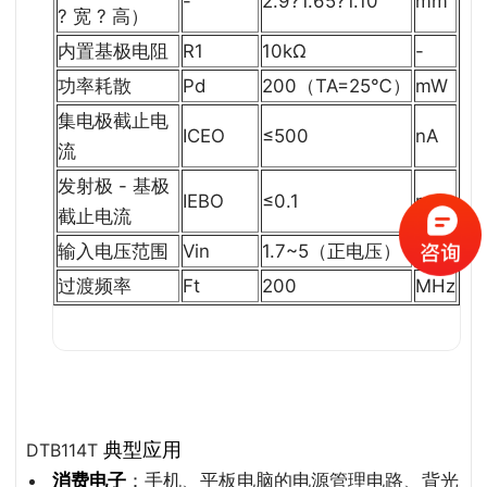
-
2.9?1.65?1.10
mm
? 宽 ? 高）
内置基极电阻
R1
10kΩ
-
功率耗散
Pd
200（TA=25℃）
mW
集电极截止电
ICEO
≤500
nA
流
发射极 - 基极
IEBO
≤0.1
mA
截止电流
输入电压范围
Vin
1.7~5（正电压）
V
过渡频率
Ft
200
MHz
典型应用
DTB114T
消费电子
：手机、平板电脑的电源管理电路、背光