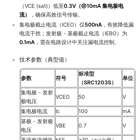
（VCE (sat)）低至
0.3V（@10mA 集电极电
流）
，确保高效信号传输。
集电极截止电流（ICEO）仅
500nA
，有效降低漏
电流干扰；发射极 - 基极截止电流（IEBO）为
0.1mA
，需在电路设计中关注漏电流控制。
技术参数（典型值）
标准型
参数
符号
单位
（SRC1203S）
集电极 - 发射
VCEO
50
V
极电压
集电极电流
Ic
100
mA
基极 - 发射极
VBE
0.7
V
电压
直流电流增益
hFE
≥70（zui小值）
-