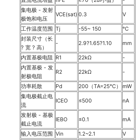
集电极 - 发射
VCE(sat)
0.3
V
极饱和电压
工作温度范围
Tj
-55~ 150
℃
封装尺寸（长
-
2.9?1.65?1.10
mm
? 宽 ? 高）
内置基极电阻
R1
22kΩ
-
内置基极 - 发
R2
22kΩ
-
射极电阻
功率耗散
Pd
200（TA=25℃）
mW
集电极截止电
ICEO
≤500
nA
流
发射极 - 基极
IEBO
≤0.1
mA
截止电流
输入电压范围
Vin
1.2~2.1
V