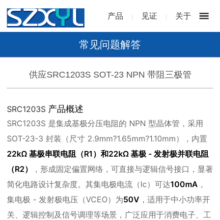
产品
见证
关于
|
|
常见问题解答
供应SRC1203S SOT-23 NPN 带阻三极管
产品概述
SRC1203S
SRC1203S 是集成基极分压电阻的 NPN 型晶体管，采用
SOT-23-3 封装（尺寸 2.9mm?1.65mm?1.10mm），内置
22kΩ 基极串联电阻（R1）
和
22kΩ 基极 - 发射极并联电阻
（R2）
，形成固定偏置网络，可直接与逻辑信号接口，显著
简化电路设计复杂度。其集电极电流（Ic）可达
100mA
，
集电极 - 发射极电压（VCEO）为
50V
，适用于中小功率开
关、逻辑控制及信号调理等场景，广泛应用于消费电子、工