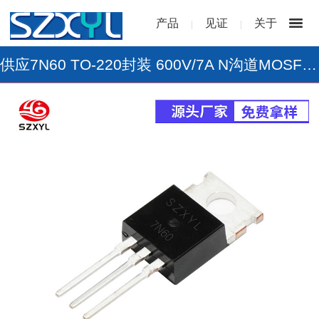
产品
见证
关于
|
|
供应7N60 TO-220封装 600V/7A N沟道MOSFET