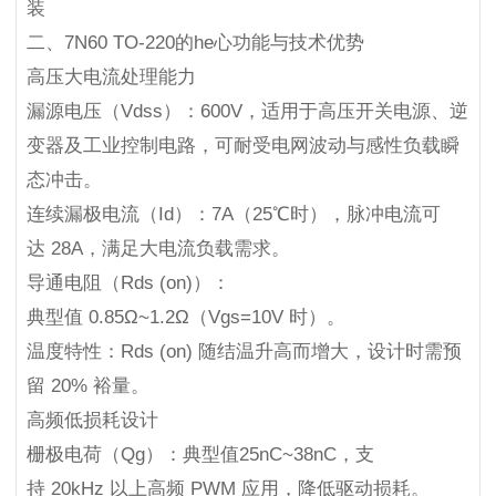
装
二、7N60 TO-220的he心功能与技术优势
高压大电流处理能力
漏源电压（Vdss）：600V，适用于高压开关电源、逆
变器及工业控制电路，可耐受电网波动与感性负载瞬
态冲击。
连续漏极电流（Id）：7A（25℃时），脉冲电流可
达 28A，满足大电流负载需求。
导通电阻（Rds (on)）：
典型值 0.85Ω~1.2Ω（Vgs=10V 时）。
温度特性：Rds (on) 随结温升高而增大，设计时需预
留 20% 裕量。
高频低损耗设计
栅极电荷（Qg）：典型值25nC~38nC，支
持 20kHz 以上高频 PWM 应用，降低驱动损耗。