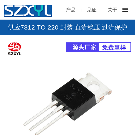
产品
见证
关于
|
|
供应7812 TO-220 封装 直流稳压 过流保护