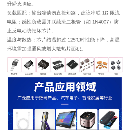
升瞬态响应。
负载匹配：输出端请勿直接短路，建议串联 1Ω 限流
电阻；感性负载需并联续流二极管（如 1N4007）防
止反电动势损坏芯片。
温度与散热：芯片结温超过 125℃时性能下降，高温
环境需加强通风或增大散热片面积。