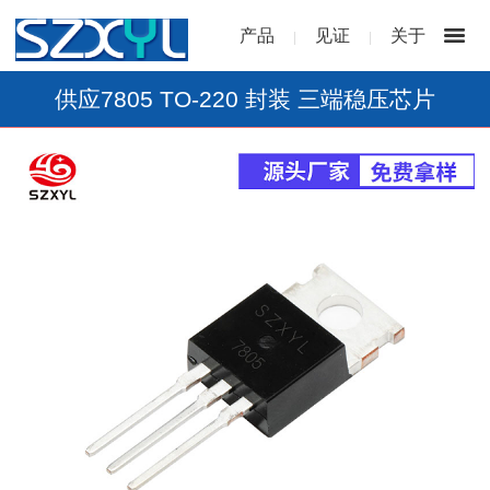
产品
见证
关于
|
|
供应7805 TO-220 封装 三端稳压芯片