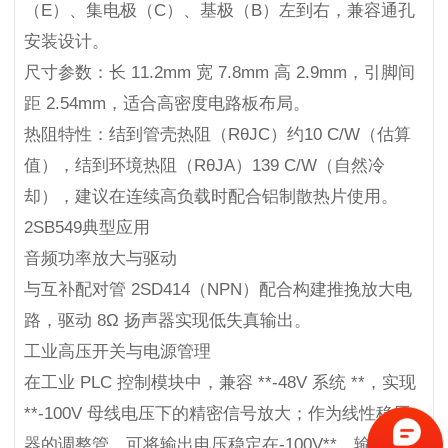
（E）、集电极（C）、基极（B）左到右，兼容通孔
安装设计。
尺寸参数：长 11.2mm 宽 7.8mm 高 2.9mm，引脚间
距 2.54mm，适合高密度电路板布局。
热阻特性：结到管壳热阻（RθJC）约10 C/W（估算
值），结到环境热阻（RθJA）139 C/W（自然冷
却），建议在连续高负载时配合铝制散热片使用。
2SB549典型应用
音频功率放大与驱动
与互补配对管 2SD414（NPN）配合构建推挽放大电
路，驱动 8Ω 扬声器实现低失真输出。
工业高压开关与电源管理
在工业 PLC 控制模块中，兼容 **-48V 系统 **，实现
**-100V 母线电压下的精密信号放大；作为线性稳压
器的调整管，可将输出电压稳定在-100V**，输出电流