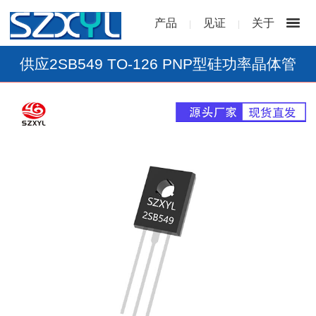
产品
见证
关于
|
|
供应2SB549 TO-126 PNP型硅功率晶体管