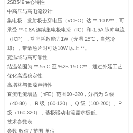
2SB549he心特性
中高压与高电流设计
集电极 - 发射极击穿电压（VCEO）达 **-100V**，可
承受 **-0.8A 连续集电极电流（IC）和-1.5A 脉冲电流
（ICP），功率耗散能力1W（壳温 25℃，自然冷
却），带散热片时可达10W 以上 **。
宽温域与高可靠性
结温范围为 **-55 C 至 %2B 150 C**，通过外延工艺
优化高温稳定性。
高增益与低噪声特性
直流电流增益（hFE）范围60~320，分档为 S 级
（40-80）、R 级（60-120）、Q 级（100-200）、P
级（160-320），基极驱动电流需求极低。
技术参数表
参数 数值 / 范围 单位