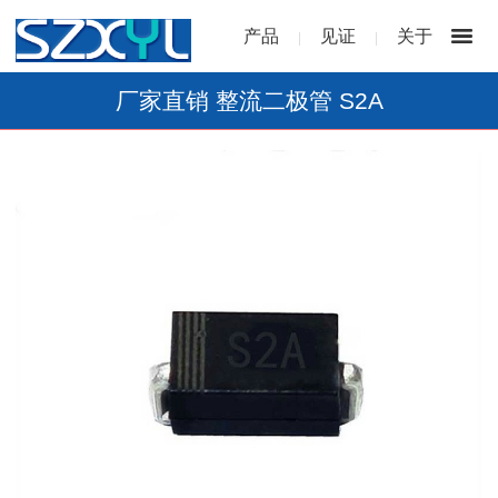
产品
见证
关于
|
|
厂家直销 整流二极管 S2A