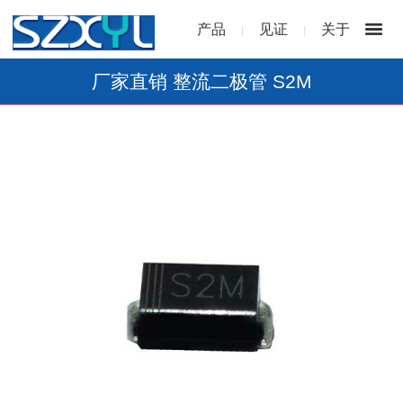
产品
见证
关于
|
|
厂家直销 整流二极管 S2M