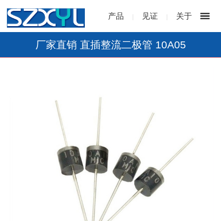
产品
见证
关于
|
|
厂家直销 直插整流二极管 10A05