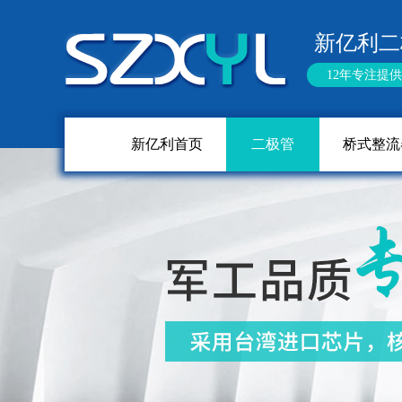
新亿利二
12年专注提
新亿利首页
二极管
桥式整流