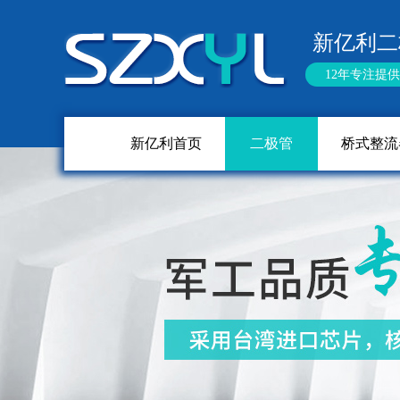
新亿利二
12年专注提
新亿利首页
二极管
桥式整流