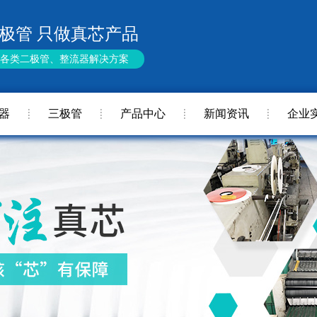
极管 只做真芯产品
供各类二极管、整流器解决方案
器
三极管
产品中心
新闻资讯
企业