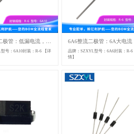
6A10整流二极管：低漏电流，高可靠性
L型号：6A10封装：R-6
【详
品牌：SZXYL型号：6A6封装：R-6
情】