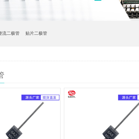
整流二极管
贴片二极管
管