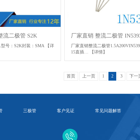
整流二极管 S2K
厂家直销 整流二极管 IN539
L型号：S2K封装：SMA
【详
厂家直销整流二极管1.5A200VIN539
15直插…
【详情】
首页
上一页
1
2
3
下一
管
三极管
客户见证
常见问题解答