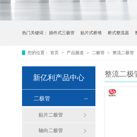
热门关键词：
插件式三极管
贴片式桥堆
桥式整流器
您的位置：
首页
>
产品频道
>
二极管
>
整流二极管
整流二极
新亿利产品中心
二极管
贴片二极管
轴向二极管