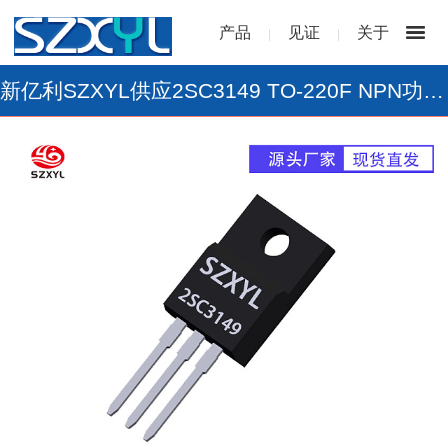
产品
见证
关于
|
|
新亿利SZXYL供应2SC3149 TO-220F NPN功率三极管