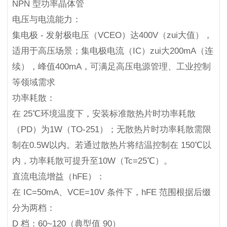
NPN 型功率晶体管
电压与电流能力：
集电极 - 发射极电压（VCEO）达400V（zui大值），
适用于高压场景；集电极电流（IC）zui大200mA（连
续），峰值400mA，可满足高压电源管理、工业控制
等领域需求
功率耗散：
在 25℃环境温度下，安装标准散热片时功率耗散
（PD）为1W（TO-251）；无散热片时功率耗散需限
制在0.5W以内。若通过散热片将结温控制在 150℃以
内，功率耗散可提升至10W（Tc=25℃）。
直流电流增益（hFE）：
在 IC=50mA、VCE=10V 条件下，hFE 范围根据后缀
分为两档：
D 档：60~120（典型值 90）