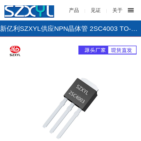
产品
见证
关于
|
|
新亿利SZXYL供应NPN晶体管 2SC4003 TO-251