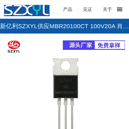
产品
见证
关于
|
|
新亿利SZXYL供应MBR20100CT 100V20A 肖特基整流二极管