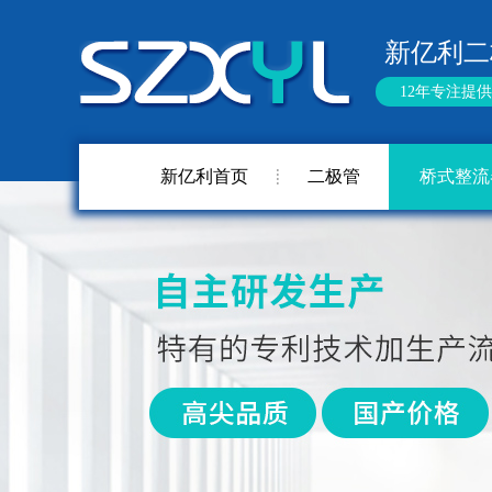
新亿利二
12年专注提
新亿利首页
二极管
桥式整流