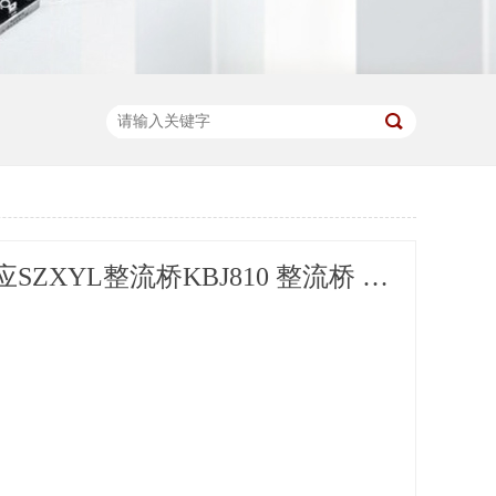
新亿利供应SZXYL整流桥KBJ810 整流桥 1000V 超强耐压