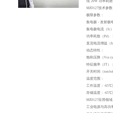
现 20W 功率耗
MJD127技术参
极限参数：
集电极 - 发射极
集电极电流（Ic）
功率耗散（Pd）：
直流电流增益（hFE
动态特性：
饱和压降（Vce (sa
特征频率（fT）：
开关时间（ton/tof
温度范围：
工作温度：-65℃至
存储温度：-65℃至
MJD127应用领
工业电源与高功