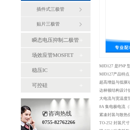
插件式三极管
贴片三极管
瞬态电压抑制二极管
场效应管MOSFET
MJD127 是
稳压IC
MJD127产品特
超高增益与低驱
可控硅
达林顿结构设计使直
大电流与宽温度
8A 集电极电流
咨询热线
紧凑封装与散热
0755-82762266
TO-252 封装尺