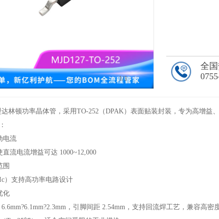
全国
0755
1
/1
PNP 型达林顿功率晶体管，采用TO-252（DPAK）表面贴装封装，专为高
点：
动电流
流电流增益可达 1000~12,000
范围
（Ic）支持高功率电路设计
优化
寸 6.6mm?6.1mm?2.3mm，引脚间距 2.54mm，支持回流焊工艺，兼容