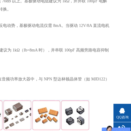
0dB 以上。基极驱动电阻建议为 1kΩ，并并联 100μF 电解
转换。
电动势，基极驱动电流仅需 8mA。当驱动 12V/8A 直流电机
议为 1kΩ（Ib=8mA 时），并串联 100pF 高频旁路电容抑制
功率放大器中，与 NPN 型达林顿晶体管（如 MJD122）
QQ咨询