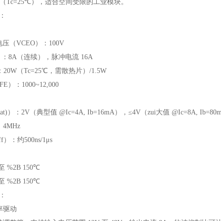
散（Tc=25℃），适合空间受限的工业模块。
数：
电压（VCEO）：100V
：8A（连续），脉冲电流 16A
20W（Tc=25℃，需散热片）/1.5W
）：1000~12,000
t)）：2V（典型值 @Ic=4A, Ib=16mA），≤4V（zui大值 @Ic=8A, Ib=80
4MHz
f）：约500ns/1μs
 %2B 150℃
 %2B 150℃
域：
率驱动