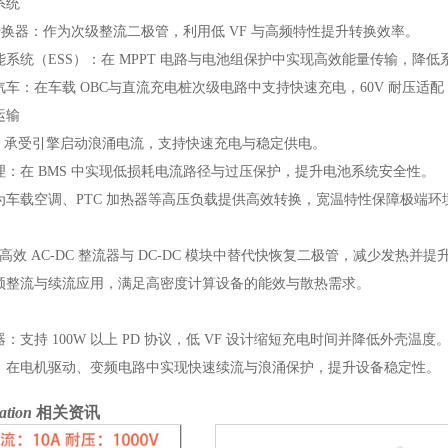
系统
C 转换器：作为次级整流二极管，利用低 VF 与高频特性提升转换效率。
系统（ESS）：在 MPPT 电路与电池组保护中实现高效能量传输，降
车：在车载 OBC与直流充电桩次级电路中支持快速充电，60V 耐压适配 1
运输
统：承受引擎启动浪涌电流，支持快速充电与稳定供电。
池管理：在 BMS 中实现低损耗电流路径与过压保护，提升电池系统安全性。
为车载空调、PTC 加热器等高压负载提供高效转换，宽温特性保障极端环
在高效 AC-DC 整流器与 DC-DC 模块中替代快恢复二极管，减少发热并
频整流与续流应用，满足高密度计算设备的能效与散热需求。
：支持 100W 以上 PD 协议，低 VF 设计缩短充电时间并降低外壳温度
：在电机驱动、变频电路中实现快速续流与浪涌保护，提升设备稳定性。
ation
相关资讯