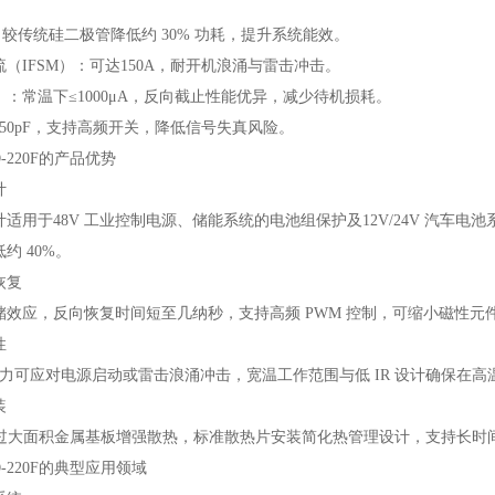
5V，较传统硅二极管降低约 30% 功耗，提升系统能效。
（IFSM）：可达150A，耐开机浪涌与雷击冲击。
）：常温下≤1000μA，反向截止性能优异，减少待机损耗。
50pF，支持高频开关，降低信号失真风险。
TO-220F的产品优势
计
计适用于48V 工业控制电源、储能系统的电池组保护及12V/24V 汽车电池
约 40%。
恢复
效应，反向恢复时间短至几纳秒，支持高频 PWM 控制，可缩小磁性元件尺
性
流能力可应对电源启动或雷击浪涌冲击，宽温工作范围与低 IR 设计确保在
装
封装通过大面积金属基板增强散热，标准散热片安装简化热管理设计，支持长
TO-220F的典型应用领域