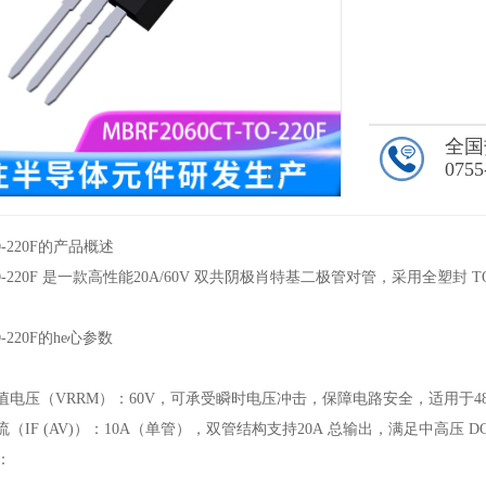
全国
0755
1
/1
TO-220F的产品概述
T TO-220F 是一款高性能20A/60V 双共阴极肖特基二极管对管，采用全
O-220F的he心参数
峰值电压（VRRM）：60V，可承受瞬时电压冲击，保障电路安全，适用于4
流（IF (AV)）：10A（单管），双管结构支持20A 总输出，满足中高压 
：