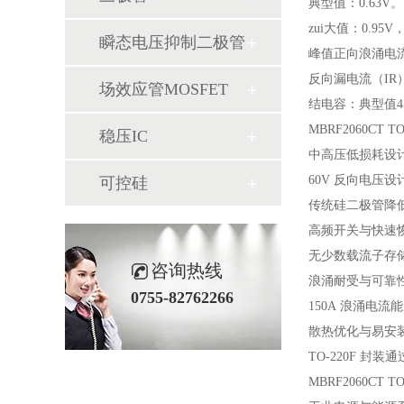
典型值：0.63V。
zui大值：0.9
瞬态电压抑制二极管
峰值正向浪涌电流
反向漏电流（IR
场效应管MOSFET
结电容：典型值4
MBRF2060CT 
稳压IC
中高压低损耗设
60V 反向电压设
可控硅
传统硅二极管降低
高频开关与快速
无少数载流子存储
咨询热线
浪涌耐受与可靠
0755-82762266
150A 浪涌电
散热优化与易安
TO-220F 
MBRF2060CT 