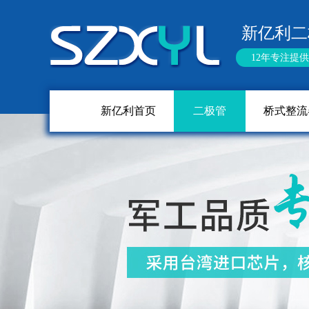
新亿利二
12年专注提
新亿利首页
二极管
桥式整流