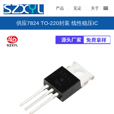
产品
见证
关于
|
|
供应7824 TO-220封装 线性稳压IC