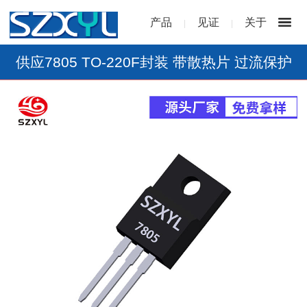
产品
见证
关于
|
|
供应7805 TO-220F封装 带散热片 过流保护