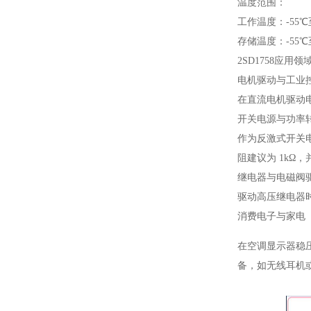
温度范围：
工作温度：-55℃至
存储温度：-55℃至
2SD1758应用领
电机驱动与工业
在直流电机驱动电
开关电源与功率
作为反激式开关电源
阻建议为 1kΩ，
继电器与电磁阀
驱动高压继电器时
消费电子与家电
在空调显示器稳压
备，如无线耳机