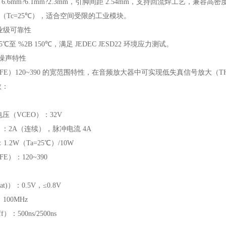
寸 6.6mm?6.1mm?2.3mm，引脚间距 2.54mm，支持回流焊工艺，兼容
散（Tc=25℃），适合空间受限的工业模块。
业级可靠性
5℃至 %2B 150℃，满足 JEDEC JESD22 环境应力测试。
低噪声特性
E）120~390 的宽范围特性，在音频放大器中可实现低失真信号放大（THD
数：
电压（VCEO）：32V
）：2A（连续），脉冲电流 4A
.2W（Ta=25℃）/10W
）：120~390
t)）：0.5V，≤0.8V
100MHz
）：500ns/2500ns