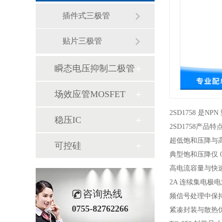
插件式三极管
贴片三极管
瞬态电压抑制二极管
场效应管MOSFET
2SD1758 
稳压IC
2SD1758产品特
超低饱和压降与
可控硅
典型饱和压降仅 
高电流容量与快
2A 连续集电极
咨询热线
频信号处理中保
0755-82762266
紧凑封装与散热