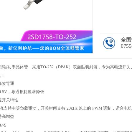
全国
0755
1
/1
是NPN 型硅功率晶体管，采用TO-252（DPAK）表面贴装封装，专为高电
点：
高效导通
0.5V，导通损耗显著降低
速开关特性
电流支持中等负载驱动，开关时间支持 20kHz 以上的 PWM 调制，适合电机
持高增益
优化