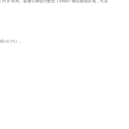
高密度 PCB 布局。金属引脚设计配合 150mm? 铜箔散热区域，可实
≤0.1%）。