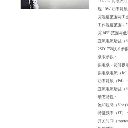
TO-252 封装尺
现 10W 功率耗
宽温度范围与工
工作温度范围 - 5
宽 hFE 范围与
直流电流增益（hF
2SD1758技术参
极限参数：
集电极 - 发射极
集电极电流（Ic
功率耗散（Pd）：1
直流电流增益（hFE
动态特性：
饱和压降（Vce (sa
特征频率（fT）：
开关时间（ton/toff