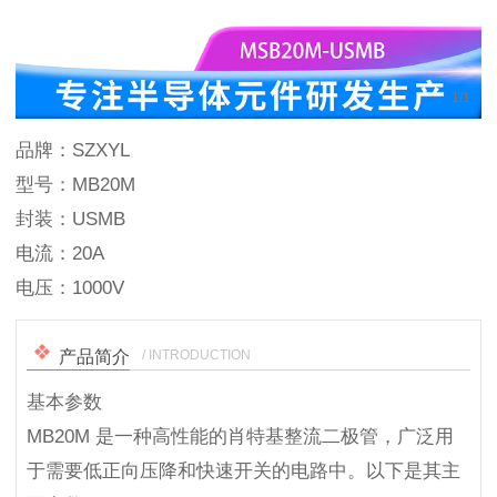
1
/
1
品牌：SZXYL
型号：MB20M
封装：USMB
电流：20A
电压：1000V
/ INTRODUCTION
产品简介
基本参数
MB20M 是一种高性能的肖特基整流二极管，广泛用
于需要低正向压降和快速开关的电路中。以下是其主