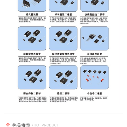
热品推荐
/ HOT PRODUCT