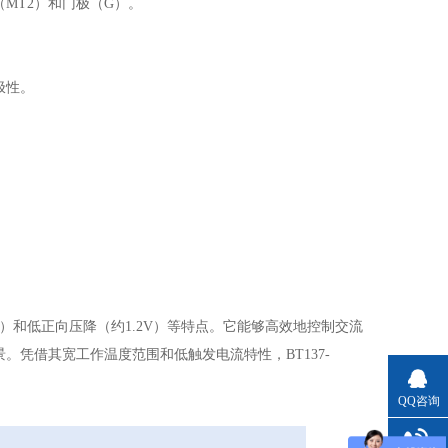
MT2）和门极（G）。
极性。
16A）和低正向压降（约1.2V）等特点。它能够高效地控制交流
凭借其宽工作温度范围和低触发电流特性，BT137-
QQ咨询