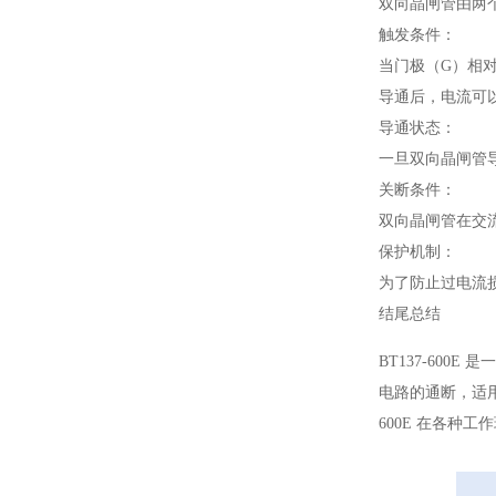
双向晶闸管由两个
触发条件：
当门极（G）相
导通后，电流可以
导通状态：
一旦双向晶闸管
关断条件：
双向晶闸管在交
保护机制：
为了防止过电流
结尾总结
BT137-60
电路的通断，适
600E 在各种