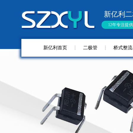
新亿利二
12年专注提
新亿利首页
二极管
桥式整流