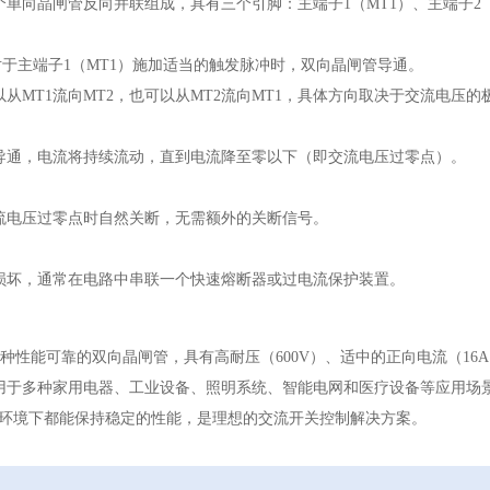
单向晶闸管反向并联组成，具有三个引脚：主端子1（MT1）、主端子2（
对于主端子1（MT1）施加适当的触发脉冲时，双向晶闸管导通。
从MT1流向MT2，也可以从MT2流向MT1，具体方向取决于交流电压的
导通，电流将持续流动，直到电流降至零以下（即交流电压过零点）。
流电压过零点时自然关断，无需额外的关断信号。
损坏，通常在电路中串联一个快速熔断器或过电流保护装置。
0E 是一种性能可靠的双向晶闸管，具有高耐压（600V）、适中的正向电流（
用于多种家用电器、工业设备、照明系统、智能电网和医疗设备等应用场景。
工作环境下都能保持稳定的性能，是理想的交流开关控制解决方案。