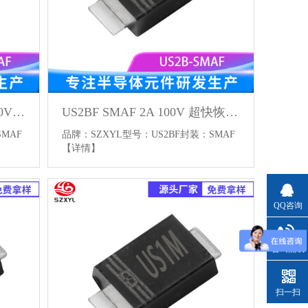
新亿利 US2GF SMAF 2A 400V 超快恢复二极管
US2BF SMAF 2A 100V 超快恢复二极管
MAF
品牌：SZXYL型号：US2BF封装：SMAF
【详情】
QQ咨询
咨询热线
扫一扫