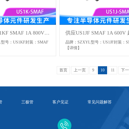
新亿利 US1KF SMAF 1A 800V 超快恢复二极管
L型号：US1KF封装：SMAF
品牌：SZXYL型号：US1JF封装：S
【详情】
首页
上一页
9
10
11
下一
管
三极管
客户见证
常见问题解答