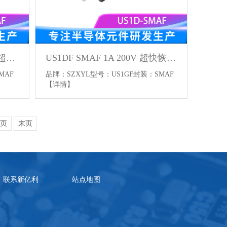
供应US1JF SMAF 1A 600V 超快恢复二极管
US1DF SMAF 1A 200V 超快恢复二极管
MAF
品牌：SZXYL型号：US1GF封装：SMAF
【详情】
页
末页
联系新亿利
站点地图