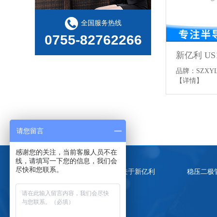
全国服务热线
0755-82762266
品牌：SZXY
【详情】
请您留言
感谢您的关注，当前客服人员不在
线，请填写一下您的信息，我们会
尽快和您联系。
关于新亿利
稳压二极