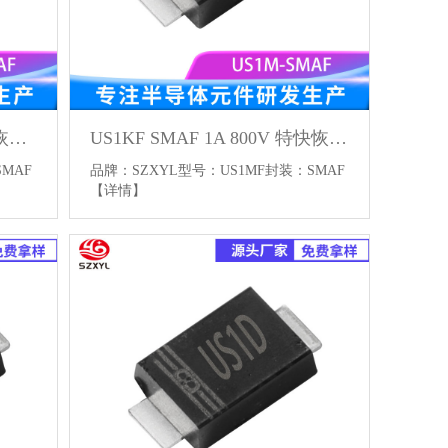
US2AF SMAF 2A 50V 超快恢复二极管
US1KF SMAF 1A 800V 特快恢复二极管
MAF
品牌：SZXYL型号：US1MF封装：SMAF
【详情】