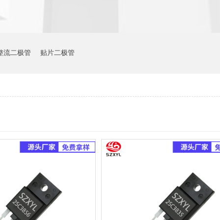
整流二极管
贴片二极管