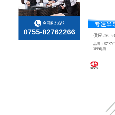
全国服务热线
0755-82762266
品牌：SZXYL
3PF电流：…