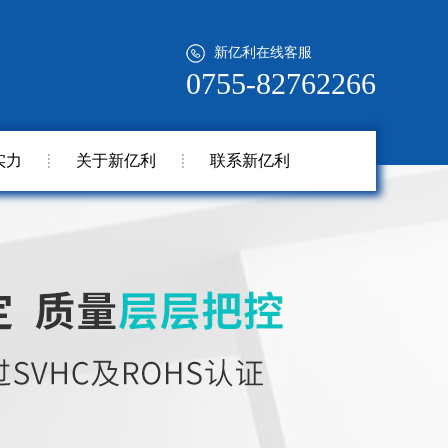
新亿利在线客服
0755-82762266
实力
关于新亿利
联系新亿利