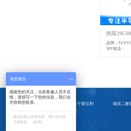
品牌：SZXYL
3PF电流：…
请您留言
感谢您的关注，当前客服人员不在
线，请填写一下您的信息，我们会
尽快和您联系。
关于新亿利
稳压二极