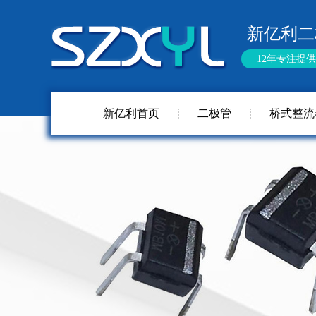
新亿利二
12年专注提
新亿利首页
二极管
桥式整流