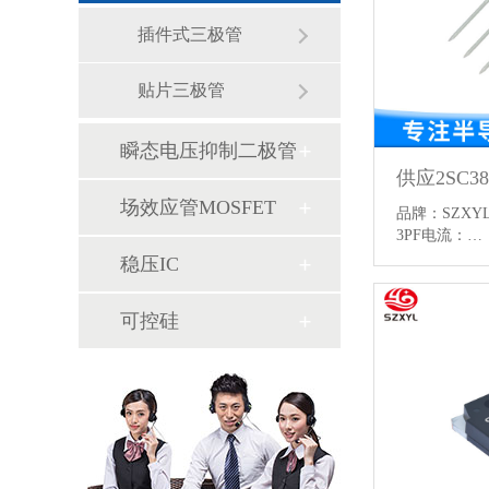
插件式三极管
贴片三极管
瞬态电压抑制二极管
场效应管MOSFET
品牌：SZXYL
3PF电流：…
稳压IC
可控硅