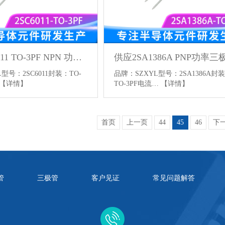
供应2SC6011 TO-3PF NPN 功率晶体管
型号：2SC6011封装：TO-
品牌：SZXYL型号：2SA1386A封
【详情】
TO-3PF电流…
【详情】
首页
上一页
44
45
46
下
管
三极管
客户见证
常见问题解答