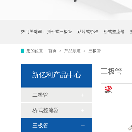
热门关键词：
插件式三极管
贴片式桥堆
桥式整流器
您的位置：
首页
>
产品频道
>
三极管
三极管
新亿利产品中心
二极管
桥式整流器
三极管