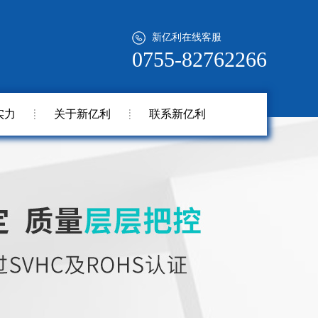
新亿利在线客服
0755-82762266
实力
关于新亿利
联系新亿利