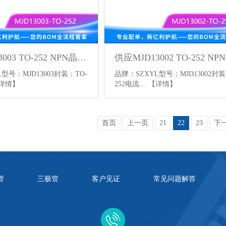
供应MJD13003 TO-252 NPN晶体管
型号：MJD13003封装：TO-
品牌：SZXYL型号：MJD13002封装
详情】
252电流…
【详情】
首页
上一页
21
22
23
下
管
三极管
客户见证
常见问题解答