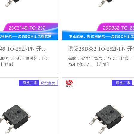
供应2SC3149 TO-252NPN 开关晶体管
型号：2SC3149封装：TO-
品牌：SZXYL型号：2SD882封装：T
【详情】
252电流：7…
【详情】