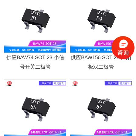
供应BAW74 SOT-23 小信
供应BAW156 SOT-23 共阳
号开关二极管
极双二极管