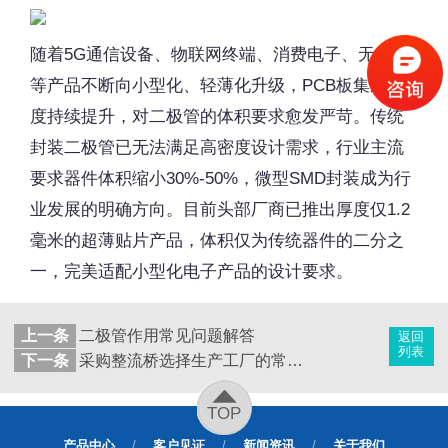
随着5G通信设备、物联网终端、消费电子、无人机
等产品不断向小型化、轻薄化升级，PCB板集成密
度持续提升，对二极管的体积要求愈发严苛。传统
封装二极管已无法满足高密度设计需求，行业主流
要求器件体积缩小30%-50%，微型SMD封装成为行
业发展的明确方向。目前头部厂商已推出厚度仅1.2
毫米的超薄贴片产品，体积仅为传统器件的二分之
一，完美适配小型化电子产品的设计要求。
二极管高效化：第三代材料突破性能天花
上一条
二极管作用常见问题解答
返回
板
列表
下一条
采购整流桥选择生产工厂的常见痛点
全球各国能效标准持续升级，快充、新能源发电、
TOP
汽车电子等领域对二极管的能效指标提出了更高要
产品中心
/
客户见证
/
新闻资讯
/
关于我们