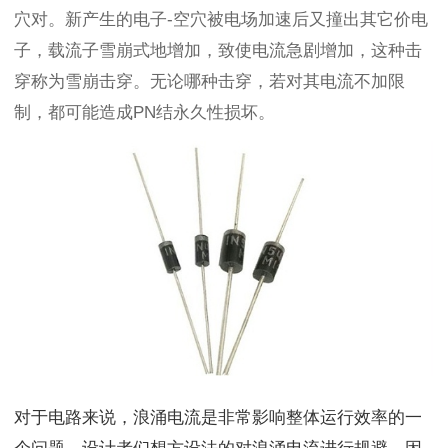
穴对。新产生的电子-空穴被电场加速后又撞出其它价电
子，载流子雪崩式地增加，致使电流急剧增加，这种击
穿称为雪崩击穿。无论哪种击穿，若对其电流不加限
制，都可能造成PN结永久性损坏。
对于电路来说，浪涌电流是非常影响整体运行效率的一