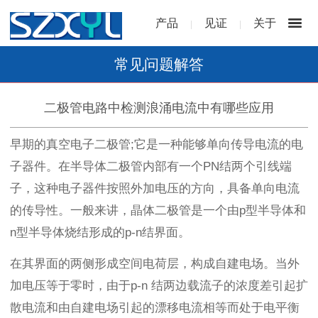
产品
见证
关于
|
|
常见问题解答
二极管电路中检测浪涌电流中有哪些应用
早期的真空电子二极管;它是一种能够单向传导电流的电
子器件。在半导体二极管内部有一个PN结两个引线端
子，这种电子器件按照外加电压的方向，具备单向电流
的传导性。一般来讲，晶体二极管是一个由p型半导体和
n型半导体烧结形成的p-n结界面。
在其界面的两侧形成空间电荷层，构成自建电场。当外
加电压等于零时，由于p-n 结两边载流子的浓度差引起扩
散电流和由自建电场引起的漂移电流相等而处于电平衡