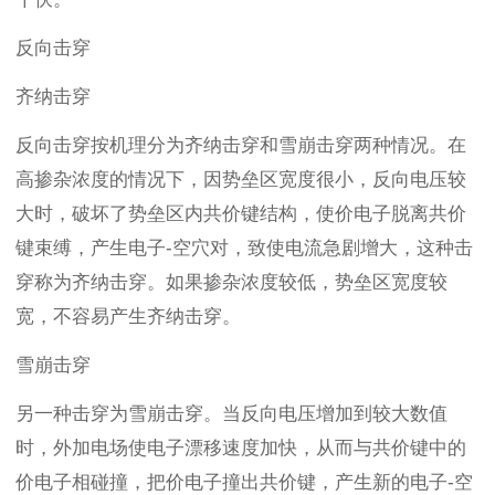
反向击穿
齐纳击穿
反向击穿按机理分为齐纳击穿和雪崩击穿两种情况。在
高掺杂浓度的情况下，因势垒区宽度很小，反向电压较
大时，破坏了势垒区内共价键结构，使价电子脱离共价
键束缚，产生电子-空穴对，致使电流急剧增大，这种击
穿称为齐纳击穿。如果掺杂浓度较低，势垒区宽度较
宽，不容易产生齐纳击穿。
雪崩击穿
另一种击穿为雪崩击穿。当反向电压增加到较大数值
时，外加电场使电子漂移速度加快，从而与共价键中的
价电子相碰撞，把价电子撞出共价键，产生新的电子-空